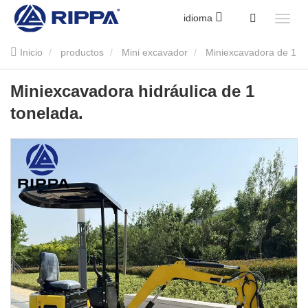
idioma
Inicio
productos
Mini excavador
Miniexcavadora de 1
tonelada
Miniexcavadora hidráulica de 1 tonelada.
Miniexcavadora hidráulica de 1
tonelada.