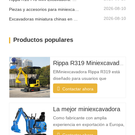
mientras...
2026-08-10
Piezas y accesorios para miniexcavadora Rippa: Guía completa de reemplazo y actualización
2026-08-10
Excavadoras miniatura chinas en venta: cómo elegir un fabricante confiable
Productos populares
Rippa R319 Miniexcavadora – Excavadora Compacta de 1 Tonelada
ElMiniexcavadora Rippa R319 está
diseñado para usuarios que
necesitan una máquina confiable,
Contactar ahora
compacta y fácil de operar para
tareas de excavación diarias. Ya sea
contratista de paisajismo, propietario
La mejor miniexcavadora
de vivienda, agricultor o empresa de
Como fabricante con amplia
alquiler, la R319 ofrece la flexibilidad
experiencia en exportación a Europa,
necesaria para
América del Norte, Australia y el