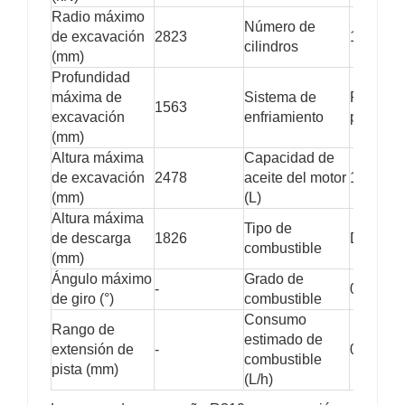
Radio máximo
Número de
de excavación
2823
1
cilindros
(mm)
Profundidad
máxima de
Sistema de
Refrige
1563
excavación
enfriamiento
por aire
(mm)
Altura máxima
Capacidad de
de excavación
2478
aceite del motor
1.325
(mm)
(L)
Altura máxima
Tipo de
de descarga
1826
Diesel
combustible
(mm)
Ángulo máximo
Grado de
-
0/-10
de giro (°)
combustible
Consumo
Rango de
estimado de
extensión de
-
0,8-1,2
combustible
pista (mm)
(L/h)