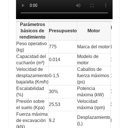
Parámetros
Presup
básicos de
Presupuesto
Motor
to
rendimiento
Peso operativo
775
Marca del motor
Li Gong
(kg)
Capacidad del
Modelo de
0.014
192F
cucharón (m³)
motor
Velocidad de
Caballos de
desplazamiento
0-1,5
fuerza máximos
10.4
baja/alta (Km/h)
(ps)
Escalabilidad
Potencia
30%
7.5
(%)
máxima (kW)
Presión sobre
Velocidad
25,53
3000
el suelo (Kpa)
máxima (rpm)
Fuerza máxima
Desplazamiento
de excavación
9.2
0,499
(L)
(kN)