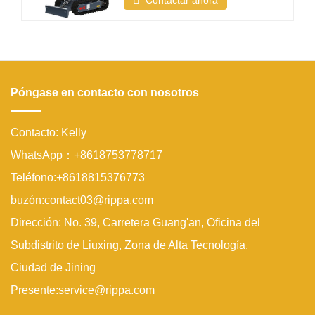
Contactar ahora
Sudeste Asiático, Rippa ha visto una
creciente demanda de
miniexcavadoras diseñadas
específicamente para aplicaciones en
jardines y trabajos ligeros ¿Qué hace
que una miniexcavadora sea ideal
Póngase en contacto con nosotros
para uso
Contacto: Kelly
WhatsApp：+8618753778717
Teléfono:+8618815376773
buzón:contact03@rippa.com
Dirección: No. 39, Carretera Guang'an, Oficina del
Subdistrito de Liuxing, Zona de Alta Tecnología,
Ciudad de Jining
Presente:service@rippa.com